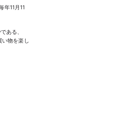
11月11
yである、
買い物を楽し