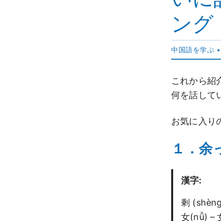
ング
中国語を学ぶ
•
これから紹
何を話して
お気に入り
１．余った
漢字:
剩 (shèn
女(nǚ) –