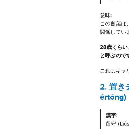
意味
:
この言葉は
関係してい
28歳くら
と呼ぶので
これはキャ
2. 置き
értóng)
漢字:
留守 (Li