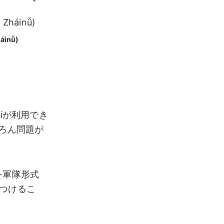
áinǚ)
iが利用でき
ろん問題が
を軍隊形式
つけるこ