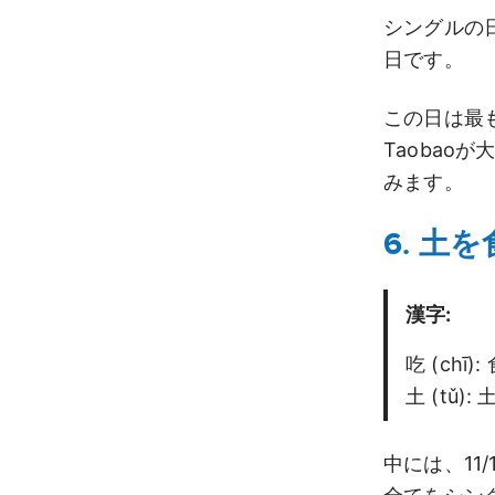
シングルの
日です。
この日は最
Taoba
みます。
6. 土を
漢字:
吃 (chī)
土 (tǔ):
中には、11