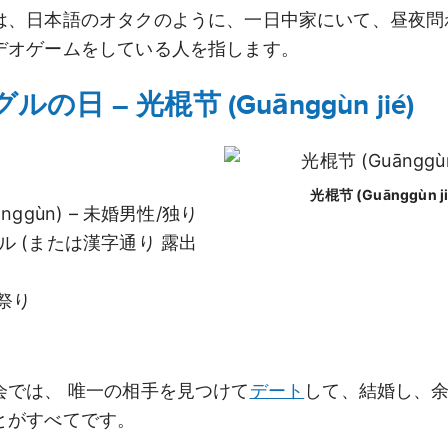
は、日本語のオタクのように、一日中家にいて、昼夜問
デオゲームをしている人を指します。
グルの日 – 光棍节 (Guānggùn jié)
光棍节 (Guānggùn ji
ānggùn) – 未婚男性/独り
ル (または漢字通り 露出
– 祭り
会では、 唯一の相手を見つけて
デート
して、結婚し、
とがすべてです。