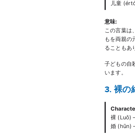
儿童 (ért
意味:
この言葉は
もを両親の
ることもあ
子どもの自
います。
3. 裸の
Characte
裸 (Luǒ) 
婚 (hūn) 