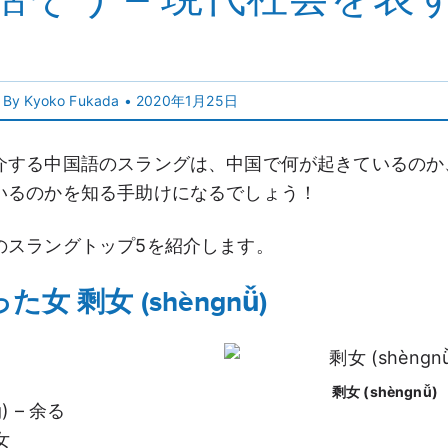
 By Kyoko Fukada •
2020年1月25日
介する中国語のスラングは、中国で何が起きているのか
いるのかを知る手助けになるでしょう！
のスラングトップ5を紹介します。
女 剩女 (shèngnǚ)
剩女 (shèngnǚ)
g) – 余る
 女