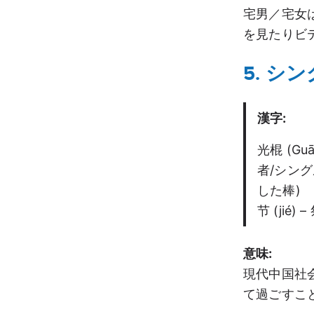
宅男／宅女
を見たりビ
5. シン
漢字:
光棍 (Gu
者/シング
した棒)
节 (jié) 
意味:
現代中国社
て過ごすこ