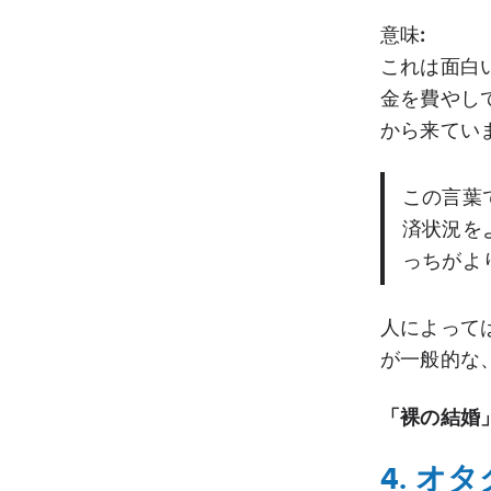
意味
:
これは面白
金を費やし
から来てい
この言葉
済状況を
っちがよ
人によって
が一般的な
「裸の結婚
4. オタ