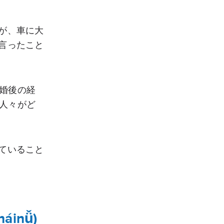
が、車に大
言ったこと
婚後の経
人々がど
ていること
áinǚ)