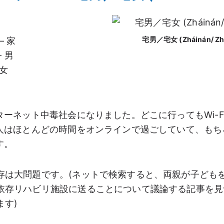
宅男／宅女 (Zháinán/ Zh
 – 家
– 男
 女
ターネット中毒社会になりました。どこに行ってもWi-F
人はほとんどの時間をオンラインで過ごしていて、もち
す。
存は大問題です。(ネットで検索すると、両親が子ども
依存リハビリ施設に送ることについて議論する記事を見
ます)