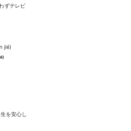
わずテレビ
é)
余生を安心し