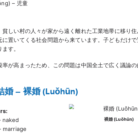
óng) – 児童
、貧しい村の人々が家から遠く離れた工業地帯に移り住
元に置いてくる社会問題から来ています。子どもだけで
ります。
殺率が高まったため、この問題は中国全土で広く議論の
結婚 – 裸婚 (Luǒhūn)
rs:
裸婚 (Luǒhūn)
– naked
– marriage