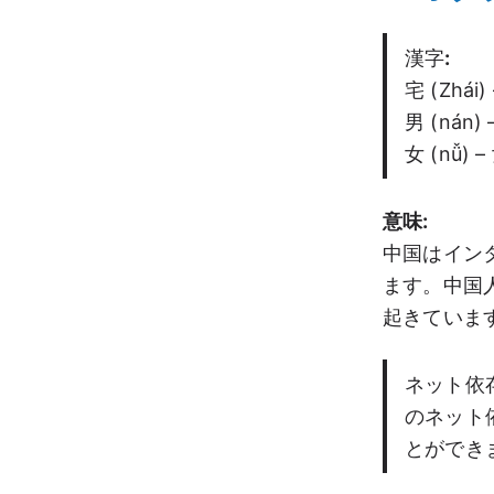
漢字
:
宅 (Zhái)
男 (nán) 
女 (nǚ) –
意味:
中国はイン
ます。中国
起きていま
ネット依
のネット
とができ