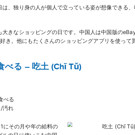
日は、独り身の人が個人で立っている姿が想像できる、毎年
も大きなショッピングの日です。中国人は中国版のeBa
oが大好き。他にもたくさんのショッピングアプリを使って
食べる – 吃土 (Chī Tǔ)
: 食べる
 土/汚れ
/11にその月や年の給料の