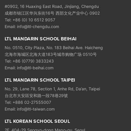
#0902, 16 Huaxing East Road, Jinjiang, Chengdu
成都市锦江区华兴东街16号 西部文化产业中心 0902
Tel: +86 (0) 10 6512 9057
Email:
info@ltl-chengdu.com
LTL MANDARIN SCHOOL BEIHAI
No. 0510, City Plaza, No. 183 Beihai Ave. Haicheng
北海市海城区北海大道183号城市购物广场 0510号
Tel: +86 (0779) 3833243
Email:
info@ltl-beihai.com
LTL MANDARIN SCHOOL TAIPEI
No. 29, Lane 78, Section 1, Anhe Rd, Da’an, Taipei
台北市大安區安和路一段78巷29號
Tel: +886 02-27555007
Email:
info@ltl-taiwan.com
LTL KOREAN SCHOOL SEOUL
2F, 404-29 Seogyo-dong Mapo-gu, Seoul