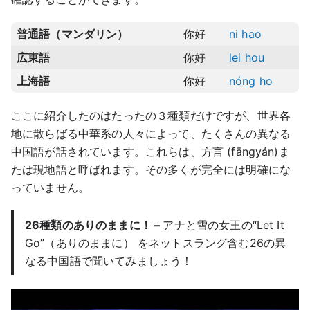
普通語（マンダリン）
你好
ni hao
広東語
你好
lei hou
上海語
你好
nóng ho
ここに紹介したのはたったの３種類だけですが、世界各
地に散らばる中華系の人々によって、たくさんの異なる
中国語が話されています。これらは、方言 (fāngyán)ま
たは現地語と呼ばれます。その多くが完全には明確にな
っていません。
26種類のありのままに！ –
アナと雪の女王の“Let It
Go”（ありのままに） をネットスラング含む26の異
なる中国語で聞いてみましょう！
Play