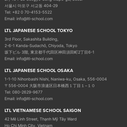
서울시 마포구 서교동 404-29
Tel: +82 0 70-4153-5522
Email:
info@ltl-school.com
LTL JAPANESE SCHOOL TOKYO
3rd Floor, Sakashita Building,
2-6-1 Kanda-Sudachō, Chiyoda, Tokyo
坂下ビル 3階, 東京都千代田区神田須田町2丁目6-1
Email:
info@ltl-school.com
LTL JAPANESE SCHOOL OSAKA
1-1-10 Nihonbashi Nishi, Naniwa-ku, Osaka, 556-0004
〒556-0004 大阪市浪速区日本橋西１丁目１−１０
Tel: 080-2629-9677
Email:
info@ltl-school.com
LTL VIETNAMESE SCHOOL SAIGON
42 Mê Linh Street, Thạnh Mỹ Tây Ward
Ho Chi Minh City, Vietnam