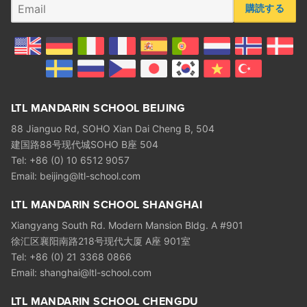
購読する
LTL MANDARIN SCHOOL BEIJING
88 Jianguo Rd, SOHO Xian Dai Cheng B, 504
建国路88号现代城SOHO B座 504
Tel: +86 (0) 10 6512 9057
Email:
beijing@ltl-school.com
LTL MANDARIN SCHOOL SHANGHAI
Xiangyang South Rd. Modern Mansion Bldg. A #901
徐汇区襄阳南路218号现代大厦 A座 901室
Tel: +86 (0) 21 3368 0866
Email:
shanghai@ltl-school.com
LTL MANDARIN SCHOOL CHENGDU