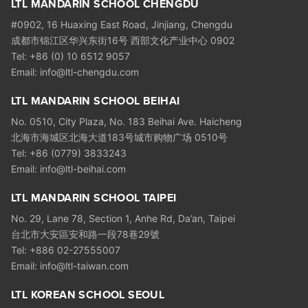
LTL MANDARIN SCHOOL CHENGDU
#0902, 16 Huaxing East Road, Jinjiang, Chengdu
成都市锦江区华兴东街16号 西部文化产业中心 0902
Tel: +86 (0) 10 6512 9057
Email:
info@ltl-chengdu.com
LTL MANDARIN SCHOOL BEIHAI
No. 0510, City Plaza, No. 183 Beihai Ave. Haicheng
北海市海城区北海大道183号城市购物广场 0510号
Tel: +86 (0779) 3833243
Email:
info@ltl-beihai.com
LTL MANDARIN SCHOOL TAIPEI
No. 29, Lane 78, Section 1, Anhe Rd, Da’an, Taipei
台北市大安區安和路一段78巷29號
Tel: +886 02-27555007
Email:
info@ltl-taiwan.com
LTL KOREAN SCHOOL SEOUL