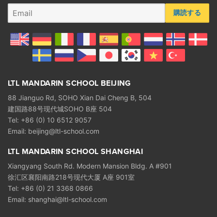
購読する
LTL MANDARIN SCHOOL BEIJING
88 Jianguo Rd, SOHO Xian Dai Cheng B, 504
建国路88号现代城SOHO B座 504
Tel: +86 (0) 10 6512 9057
Email:
beijing@ltl-school.com
LTL MANDARIN SCHOOL SHANGHAI
Xiangyang South Rd. Modern Mansion Bldg. A #901
徐汇区襄阳南路218号现代大厦 A座 901室
Tel: +86 (0) 21 3368 0866
Email:
shanghai@ltl-school.com