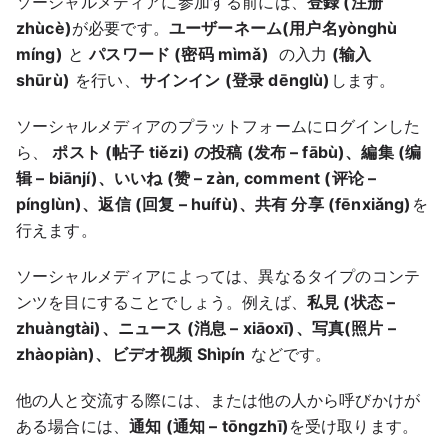
ソーシャルメディアに参加する前には、
登録 (注册
zhùcè)
が必要です。
ユーザーネーム(用户名yònghù
míng)
と
パスワード (密码 mìmǎ)
の入力
(输入
shūrù)
を行い、
サインイン (登录 dēnglù)
します。
ソーシャルメディアのプラットフォームにログインした
ら、
ポスト (帖子 tiězi) の投稿 (发布 – fābù)、編集 (编
辑 – biānjí)、いいね (赞 – zàn, comment (评论 –
pínglùn)、返信 (回复 – huífù)、共有 分享 (fēnxiǎng)
を
行えます。
ソーシャルメディアによっては、異なるタイプのコンテ
ンツを目にすることでしょう。例えば、
私見 (状态 –
zhuàngtài)、ニュース (消息 – xiāoxī)、写真(照片 –
zhàopiàn)、ビデオ视频 Shìpín
などです。
他の人と交流する際には、または他の人から呼びかけが
ある場合には、
通知 (通知 – tōngzhī)
を受け取ります。