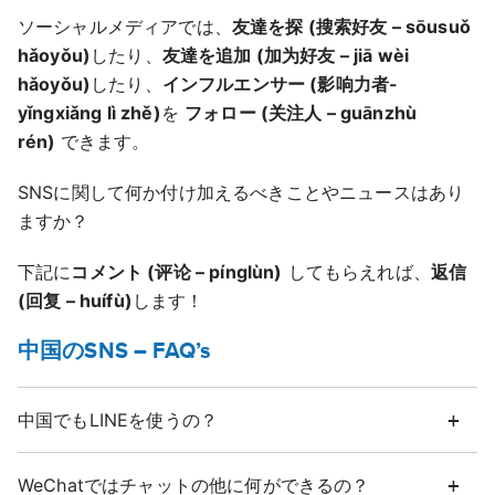
ソーシャルメディアでは、
友達を探 (搜索好友 – sōusuǒ
hǎoyǒu)
したり、
友達を追加 (加为好友 – jiā wèi
hǎoyǒu)
したり、
インフルエンサー (影响力者-
yǐngxiǎng lì zhě)
を
フォロー (关注人 – guānzhù
rén)
できます。
SNSに関して何か付け加えるべきことやニュースはあり
ますか？
下記に
コメント (评论 – pínglùn)
してもらえれば、
返信
(回复 – huífù)
します！
中国のSNS – FAQ’s
中国でもLINEを使うの？
WeChatではチャットの他に何ができるの？