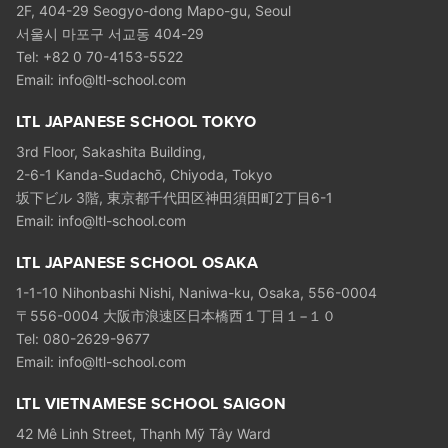
2F, 404-29 Seogyo-dong Mapo-gu, Seoul
서울시 마포구 서교동 404-29
Tel: +82 0 70-4153-5522
Email:
info@ltl-school.com
LTL JAPANESE SCHOOL TOKYO
3rd Floor, Sakashita Building,
2-6-1 Kanda-Sudachō, Chiyoda, Tokyo
坂下ビル 3階, 東京都千代田区神田須田町2丁目6-1
Email:
info@ltl-school.com
LTL JAPANESE SCHOOL OSAKA
1-1-10 Nihonbashi Nishi, Naniwa-ku, Osaka, 556-0004
〒556-0004 大阪市浪速区日本橋西１丁目１−１０
Tel: 080-2629-9677
Email:
info@ltl-school.com
LTL VIETNAMESE SCHOOL SAIGON
42 Mê Linh Street, Thạnh Mỹ Tây Ward