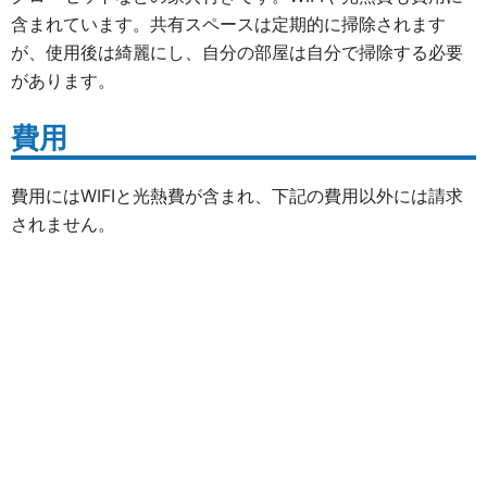
含まれています。共有スペースは定期的に掃除されます
が、使用後は綺麗にし、自分の部屋は自分で掃除する必要
があります。
費用
費用にはWIFIと光熱費が含まれ、下記の費用以外には請求
されません。
期間
費用(元)
2 週
3,714
間
3 週
5,409
間
4 週
7,002
間
8 週