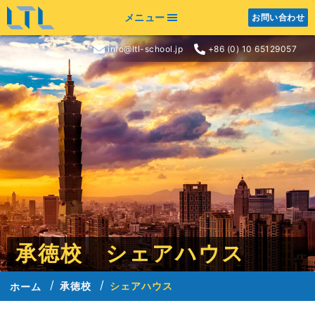
メニュー
お問い合わせ
info@ltl-school.jp
+86 (0) 10 65129057
承徳校 シェアハウス
承徳校
シェアハウス
ホーム