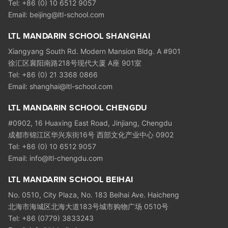
Tel: +86 (0) 10 6512 9057
Email:
beijing@ltl-school.com
LTL MANDARIN SCHOOL SHANGHAI
Xiangyang South Rd. Modern Mansion Bldg. A #901
徐汇区襄阳南路218号现代大厦 A座 901室
Tel: +86 (0) 21 3368 0866
Email:
shanghai@ltl-school.com
LTL MANDARIN SCHOOL CHENGDU
#0902, 16 Huaxing East Road, Jinjiang, Chengdu
成都市锦江区华兴东街16号 西部文化产业中心 0902
Tel: +86 (0) 10 6512 9057
Email:
info@ltl-chengdu.com
LTL MANDARIN SCHOOL BEIHAI
No. 0510, City Plaza, No. 183 Beihai Ave. Haicheng
北海市海城区北海大道183号城市购物广场 0510号
Tel: +86 (0779) 3833243