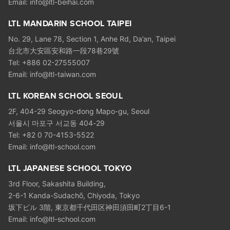
Email:
info@ltl-beihai.com
LTL MANDARIN SCHOOL TAIPEI
No. 29, Lane 78, Section 1, Anhe Rd, Da’an, Taipei
台北市大安區安和路一段78巷29號
Tel: +886 02-27555007
Email:
info@ltl-taiwan.com
LTL KOREAN SCHOOL SEOUL
2F, 404-29 Seogyo-dong Mapo-gu, Seoul
서울시 마포구 서교동 404-29
Tel: +82 0 70-4153-5522
Email:
info@ltl-school.com
LTL JAPANESE SCHOOL TOKYO
3rd Floor, Sakashita Building,
2-6-1 Kanda-Sudachō, Chiyoda, Tokyo
坂下ビル 3階, 東京都千代田区神田須田町2丁目6-1
Email:
info@ltl-school.com