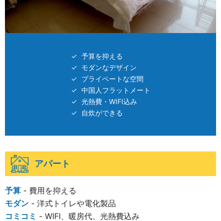
予算を抑える
モダンなデザイン
プライベートな空間
中国人フラットメート
光熱費・WIFI込み
自炊ができる
アパート
予算
- 費用を抑える
モダン
- 洋式トイレや電化製品
コミコミ
- WIFI、暖房代、光熱費込み